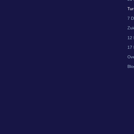
Tur
7 D
Zui
12 
17 
Ove
Blo