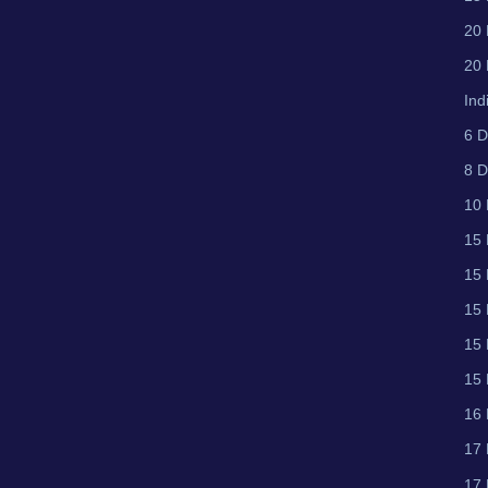
20 
20 
Ind
6 D
8 D
10 
15 
15 
15
15 
15 
16 
17
17 