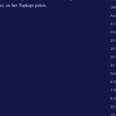
), en het Topkapi paleis.
Off
Aru
12 
Ch
15 
18 
20 
21 
Du
6 D
7 D
8 D
10 
15 