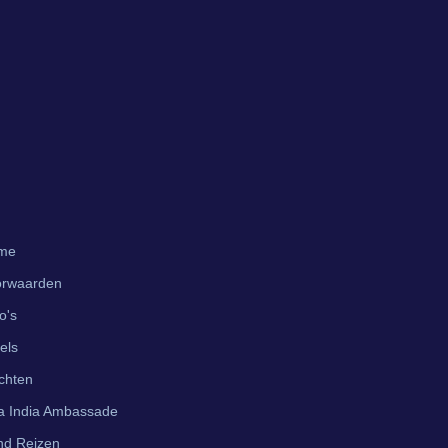
me
orwaarden
o's
els
chten
a India Ambassade
nd Reizen