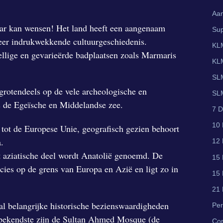
Aan
maar kan wensen! Het land heeft een aangenaam
Sup
eer indrukwekkende cultuurgeschiedenis.
KLM
ellige en gevarieërde badplaatsen zoals Marmaris
KLM
SLM
 grotendeels op de vele archeologische en
SLM
gs de Egeïsche en Middelandse zee.
7 D
10 
 tot de Europese Unie, geografisch gezien behoort
.
12 
t aziatische deel wordt Anatolië genoemd. De
15 
recies op de grens van Europa en Azië en ligt zo in
15 
21 
tal belangrijke historische bezienswaardigheden
Per
e bekendste zijn de Sultan Ahmed Mosque (de
Co