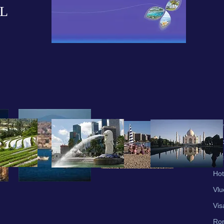
L
Ho
Vo
Fot
Hot
Vlu
Vis
Ro