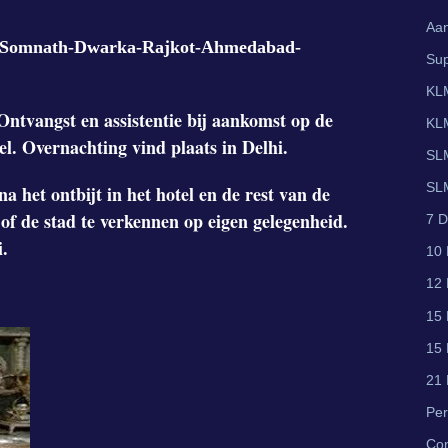
Aan
at-Somnath-Dwarka-Rajkot-Ahmedabad-
Sup
KLM
ntvangst en assistentie bij aankomst op de
KLM
el. Overnachting vind plaats in Delhi.
SLM
SLM
a het ontbijt in het hotel en de rest van de
of de stad te verkennen op eigen gelegenheid.
7 D
i.
10 
12 
15 
15 
21 
Per
Co