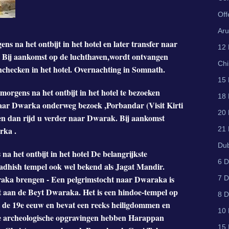
Off
Aru
s na het ontbijt in het hotel en later transfer naar
12 
 Bij aankomst op de luchthaven,wordt ontvangen
Ch
inchecken in het hotel. Overnachting in Somnath.
15 
orgens na het ontbijt in het hotel te bezoeken
18 
aar Dwarka onderweg bezoek ,Porbandar (Visit Kirti
20 
n dan rijd u verder naar Dwarak. Bij aankomst
21 
rka .
Du
a het ontbijt in het hotel De belangrijkste
6 D
kadhish tempel ook wel bekend als Jagat Mandir.
aka brengen - Een pelgrimstocht naar Dwaraka is
7 D
kt aan de Beyt Dwaraka. Het is een hindoe-tempel op
8 D
it de 19e eeuw en bevat een reeks heiligdommen en
10 
De archeologische opgravingen hebben Harappan
15 