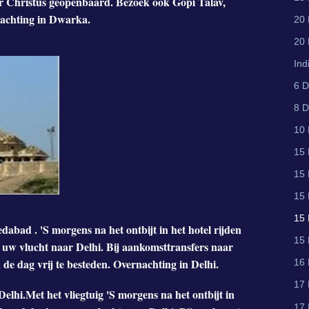
or Christus geopenbaard. Bezoek ook Gopi Talav,
chting in Dwarka.
20 
20 
Ind
6 D
8 D
10 
15 
15 
15
15 
bad . 'S morgens na het ontbijt in het hotel rijden
15 
w vlucht naar Delhi. Bij aankomsttransfers naar
an de dag vrij te besteden. Overnachting in Delhi.
16 
17
lhi.Met het vliegtuig 'S morgens na het ontbijt in
17 