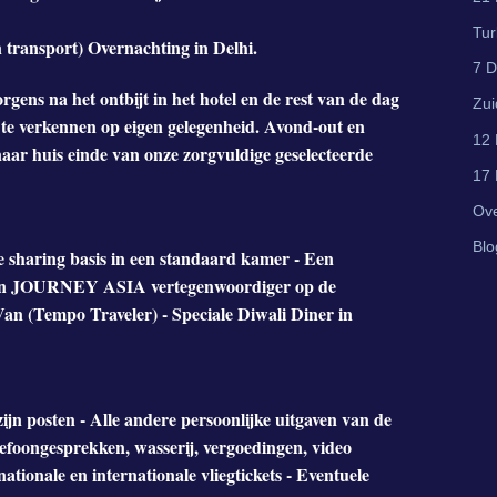
Tur
 transport) Overnachting in Delhi.
7 D
gens na het ontbijt in het hotel en de rest van de dag
Zui
d te verkennen op eigen gelegenheid. Avond-out en
12 
aar huis einde van onze zorgvuldige geselecteerde
17 
Ove
Blo
 sharing basis in een standaard kamer - Een
n van JOURNEY ASIA vertegenwoordiger op de
Van (Tempo Traveler) - Speciale Diwali Diner in
ijn posten - Alle andere persoonlijke uitgaven van de
elefoongesprekken, wasserij, vergoedingen, video
nationale en internationale vliegtickets - Eventuele