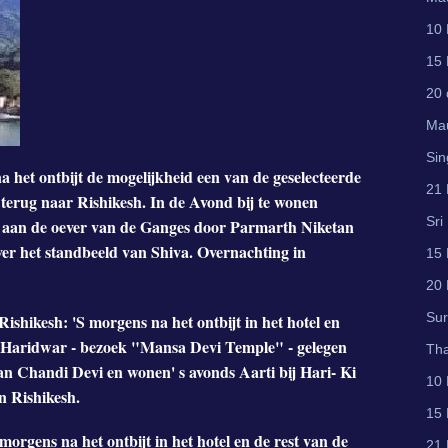
10 
15 
20 
Mau
Sin
a het ontbijt de mogelijkheid een van de geselecteerde
21 
s terug naar Rishikesh. In de Avond bij te wonen
Sri
rd aan de oever van de Ganges door Parmarth Niketan
er het standbeeld van Shiva. Overnachting in
15 
20 
Su
ishikesh: 'S morgens na het ontbijt in het hotel en
an Haridwar - bezoek "Mansa Devi Temple" - gelegen
Tha
n Chandi Devi en wonen' s avonds Aarti bij Hari- Ki
10 
n Rishikesh.
15 
morgens na het ontbijt in het hotel en de rest van de
21 