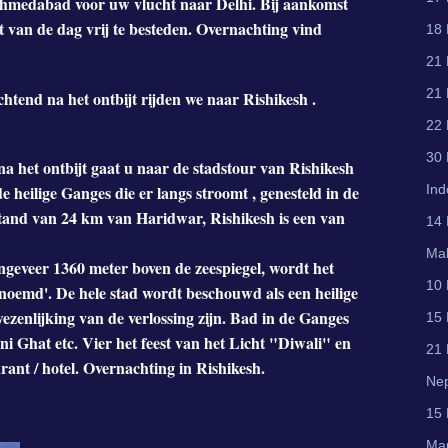
 Ahmedabad voor uw vlucht naar Delhi. Bij aankomst
st van de dag vrij te besteden. Overnachting vind
18 
21 
21 
chtend na het ontbijt rijden we naar Rishikesh .
22 
30 
na het ontbijt gaat u naar de stadstour van Rishikesh
Ind
 heilige Ganges die er langs stroomt , genesteld in de
stand van 24 km van Haridwar, Rishikesh is een van
14 
Mal
ngeveer 1360 meter boven de zeespiegel, wordt het
10 
noemd'. De hele stad wordt beschouwd als een heilige
ezenlijking van de verlossing zijn. Bad in de Ganges
15 
 Ghat etc. Vier het feest van het Licht "Diwali" en
21 
rant / hotel. Overnachting in Rishikesh.
Ne
15
Mau