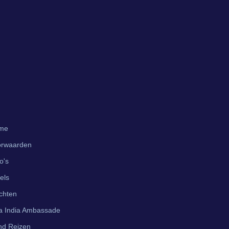
me
orwaarden
o's
els
chten
a India Ambassade
nd Reizen