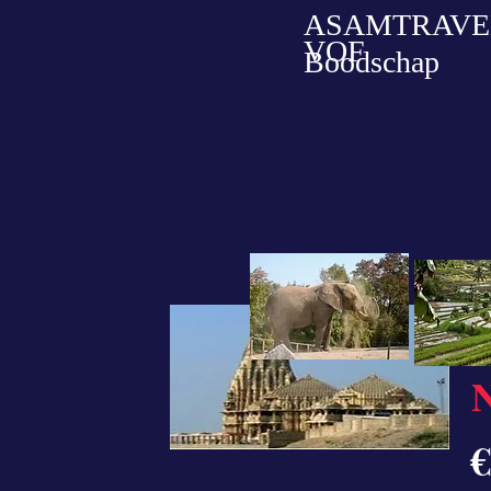
ASAMTRAVE
VOF
Boodschap
€