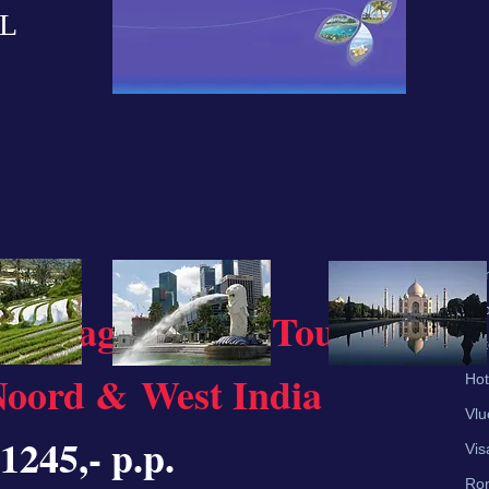
L
Ho
Vo
15 Daagse
Divali Tour
Fot
Noord &
West India
Hot
Vlu
1245,- p.p.
Vis
Ro