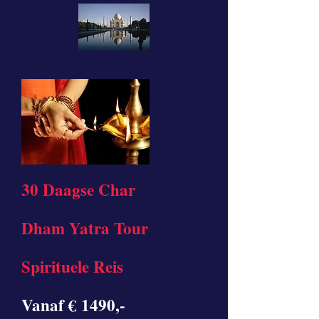
30 Daagse Char
Dham Yatra Tour
Spirituele Reis
Vanaf € 1490,-