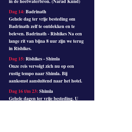
in de heetwaterbron. (Narad Kund)
Dag 14:
Badrinath
Gehele dag ter vrije besteding om
Badrinath zelf te ontdekken en te
beleven. Badrinath - Rishikes Na een
lange rit van bijna 8 uur zijn we terug
in Rishikes.
Dag 15:
Rishikes - Shimla
Onze reis vervolgt zich nu op een
rustig tempo naar Shimla. Bij
aankomst aansluitend naar het hotel.
Dag 16 t/m 23:
Shimla
Gehele dagen ter vrije besteding. U
kunt rustig nadenken over de
afgelopen dagen en uw belevingen.U
kunt de 8 Devi's bezoeken (Mata
dhaams ), Naina Devi, Shakumbrie,