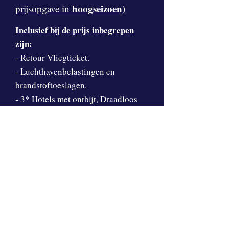
hoogseizoen)
prijsopgave in
Inclusief bij de prijs inbegrepen
zijn:
- Retour Vliegticket.
- Luchthavenbelastingen en
brandstoftoeslagen.
- 3* Hotels met ontbijt, Draadloos
internet
- Airport transfers v.v.
Exclusief bij de prijs inbegrepen
zijn:
- Reis- en annuleringsverzekering.
- Boekingskosten € 20,- per
boeking.
- Visa & Niet genoemde kosten.