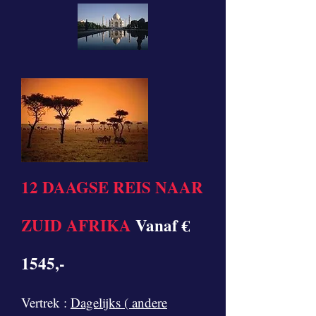
12 DAAGSE REIS NAAR
ZUID AFRIKA
Vanaf €
1545,-
Vertrek :
Dagelijks ( andere